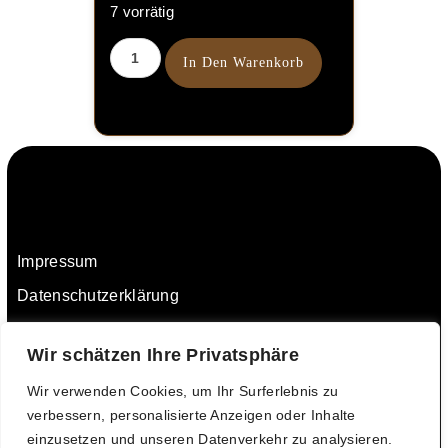
7 vorrätig
In Den Warenkorb
Impressum
Datenschutzerklärung
AGB
Wir schätzen Ihre Privatsphäre
Widerrufsbelehrung
Versandinformationen
Wir verwenden Cookies, um Ihr Surferlebnis zu
verbessern, personalisierte Anzeigen oder Inhalte
Zahlungsinformationen
einzusetzen und unseren Datenverkehr zu analysieren.