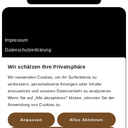
Impressum
Datenschutzerklärung
AGB
Wir schätzen Ihre Privatsphäre
Widerrufsbelehrung
Versandinformationen
Wir verwenden Cookies, um Ihr Surferlebnis zu
verbessern, personalisierte Anzeigen oder Inhalte
Zahlungsinformationen
einzusetzen und unseren Datenverkehr zu analysieren.
Kontaktieren Sie uns
Wenn Sie auf „Alle akzeptieren" klicken, stimmen Sie der
Anwendung von Cookies zu.
Shop
Anpassen
Alles Ablehnen
© Copyright Steampunk World 2026. Alle Rechte